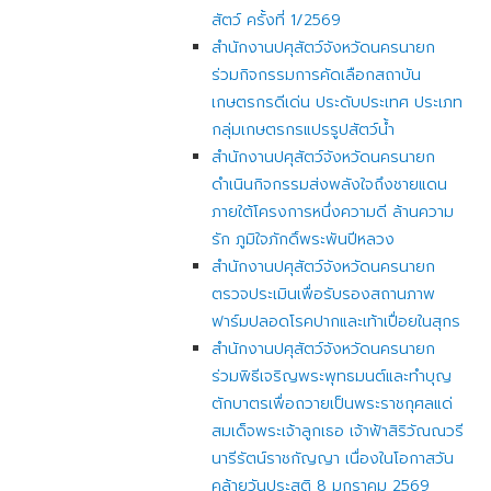
สัตว์ ครั้งที่ 1/2569
สำนักงานปศุสัตว์จังหวัดนครนายก
ร่วมกิจกรรมการคัดเลือกสถาบัน
เกษตรกรดีเด่น ประดับประเทศ ประเภท
กลุ่มเกษตรกรแปรรูปสัตว์น้ำ
สำนักงานปศุสัตว์จังหวัดนครนายก
ดำเนินกิจกรรมส่งพลังใจถึงชายแดน
ภายใต้โครงการหนึ่งความดี ล้านความ
รัก ภูมิใจภักดิ์พระพันปีหลวง
สำนักงานปศุสัตว์จังหวัดนครนายก
ตรวจประเมินเพื่อรับรองสถานภาพ
ฟาร์มปลอดโรคปากและเท้าเปื่อยในสุกร
สำนักงานปศุสัตว์จังหวัดนครนายก
ร่วมพิธีเจริญพระพุทธมนต์และทำบุญ
ตักบาตรเพื่อถวายเป็นพระราชกุศลแด่
สมเด็จพระเจ้าลูกเธอ เจ้าฟ้าสิริวัณณวรี
นารีรัตน์ราชกัญญา เนื่องในโอกาสวัน
คล้ายวันประสูติ 8 มกราคม 2569