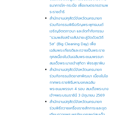
ธนาคารโค-กระบือ เพื่อเกษตรกรตามพ
ระราชดำริ
สำนักงานปศุสัตว์จังหวัดนครนายก
ร่วมกิจกรรมพิธีเจริญพระพุทธมนต์
เจริญจิตตภาวนา และจัดทำกิจกรรม
“รวมพลังสร้างสัปปายะสู่วัดด้วยวิถี
5ส” (Big Cleaning Day) เพื่อ
เฉลิมพระเกียรติและถวายเป็นพระราช
กุศลเนื่องในวันเฉลิมพระชนมพรรษา
สมเด็จพระนางเจ้าสุทิดา พัชรสุธาพิม
สำนักงานปศุสัตว์จังหวัดนครนายก
ร่วมกิจกรรมจิตอาสาพัฒนา เนื่องในโอ
กาศพระราชพิธีมหามงคลเฉลิม
พระชนมพรรษา 4 รอบ สมเด็จพระนาง
เจ้าฯพระบรมราชินี 3 มิถุนายน 2569
สำนักงานปศุสัตว์จังหวัดนครนายก
ร่วมพิธีถวายเครื่องราชสักการะและจุด
เทียนถวายพระพรชัยมงคลแด่สมเด็จ