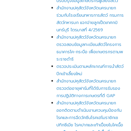
ปรับปรุงข้อมูลเกษตรกรผู้เลี้ยงสัตว์
สำนักงานปศุสัตว์จังหวัดนครนายก
ร่วมกับโรงเรียนทหารการสัตว์ กรมการ
สัตว์ทหารบก แจกจ่ายลูกเป็ดเทศกบิ
นทร์บุรี ไตรมาสที่ 4/2569
สำนักงานปศุสัตว์จังหวัดนครนายก
ตรวจสอบข้อมูลทะเบียนสัตว์โครงการ
ธนาคารโค-กระบือ เพื่อเกษตรกรตามพ
ระราชดำริ
ตรวจประเมินตามหลักเกณฑ์การนำสัตว์
ปีกเข้าเลี้ยงใหม่
สำนักงานปศุสัตว์จังหวัดนครนายก
ตรวจต่ออายุฟาร์มที่ได้รับการรับรอง
การปฏิบัติทางการเกษตรที่ดี GAP
สำนักงานปศุสัตว์จังหวัดนครนายก
ออกติดตามดำเนินงานควบคุมป้องกัน
โรคและการฉีดวัคซีนโรคเฮโมรายิกเซ
ปทิกซีเมีย โรคปากและเท้าเปื่อยในโคเนื้อ