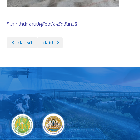
ที่มา : สำนักงานปศุสัตว์จังหวัดจันทบุรี
เนื้อหาก่อนหน้า: ปศอ.แก่งหางแมว ฝึกอบรม การพัฒนาศักยภาพเกษตรกร
เนื้อหาถัดไป: ปศอ.ท่าใหม่ อบรมเพื่อพัฒนาศักยภาพเ
ก่อนหน้า
ต่อไป