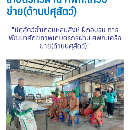
ข่าย(ด้านปศุสัตว์)
"ปศุสัตว์อำเภอแหลมสิงห์ ฝึกอบรม การ
พัฒนาศักยภาพเกษตรกรผ่าน ศพก.เครือ
ข่าย(ด้านปศุสัตว์)"