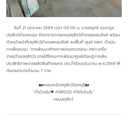
วันที่ 21 มกราคม 2569 เวลา 09.00 น. นายอยุทธ์ รจนากูล
ปศุสัตว์อำเภอขลุง รักษาราชการแทนปศุสัตว์อำเภอแหลมสิงห์ พร้อม
ด้วยเจ้าหน้าที่ปศุสัตว์อำเภอแหลมสิงห์ ลงพื้นที่ ศูนย์ ศพก. ดำเนิน
การฝึกอบรม "การพัฒนาศักยภาพเกษตรกรผ่าน ศพก.เครือ
ข่าย(ด้านปศุสัตว์) ภายใต้โครงการพัฒนาศูนย์เรียนรู้การเพิ่ม
ประสิทธิภาพการผลิตสินค้าเกษตร ประจำปีงบประมาณ พ.ศ.2569 ให้
กับเกษตรกรจำนวน 7 ราย
🏡ครอบครัวปศุสัตว์จันทบุรี🏡
“ทำด้วยใจ💗 ทำให้ไว🏃‍♂️ ทำได้จริง💪”
กรมปศุสัตว์