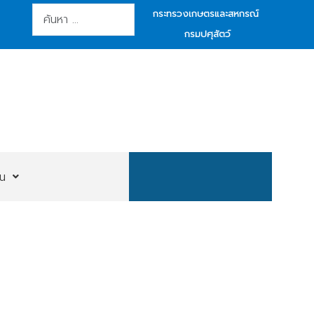
การค้นหา
กระทรวงเกษตรและสหกรณ์
กรมปศุสัตว์
น