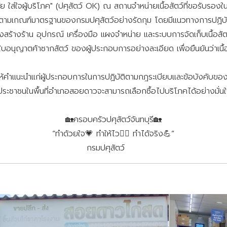
ใส่ใจผู้บริโภค" (ปศุสัตว์ OK) ณ สถานจำหน่ายเนื้อสัตว์ที่ขอรับรองใน
ินตามเกณฑ์มาตรฐานของกรมปศุสัตว์อย่างรัดกุม โดยมีแนวทางการปฏิบัต
้าน อุปกรณ์ เครื่องมือ แผงจำหน่าย และระบบการจัดเก็บเนื้อสัตว์
้าซากสัตว์ ของผู้ประกอบการอย่างละเอียด เพื่อยืนยันว่าเนื้อสัตว์
ำแนะนำแก่ผู้ประกอบการในการปฏิบัติตามกฎระเบียบและข้อบังคับของก
ประชาชนในพื้นที่อำเภอสอยดาวจะสามารถเลือกซื้อไปบริโภคได้อย่างมั่นใ
🏡ครอบครัวปศุสัตว์จันทบุรี🏡
“ทำด้วยใจ💗 ทำให้ไว🏃‍♂️ ทำได้จริง💪”
กรมปศุสัตว์