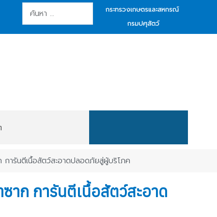
การค้นหา
กระทรวงเกษตรและสหกรณ์
กรมปศุสัตว์
ต
ันตีเนื้อสัตว์สะอาดปลอดภัยสู่ผู้บริโภค
ก การันตีเนื้อสัตว์สะอาด