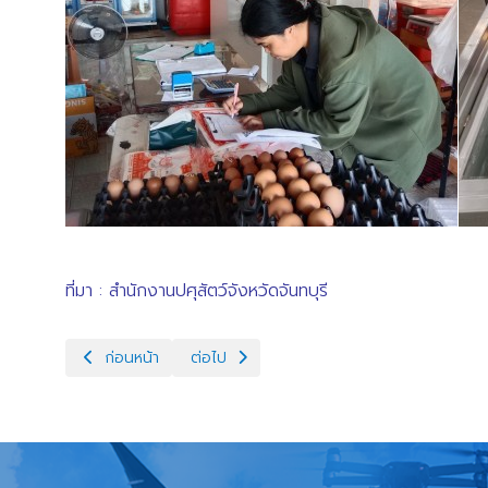
ที่มา : สำนักงานปศุสัตว์จังหวัดจันทบุรี
เนื้อหาก่อนหน้า: ปศุสัตว์นายายอาม ขับเคลื่อนโครงการ “บวร จันท์
เนื้อหาถัดไป: ปศอ.มะขาม ส่งเจ้าหน้าที่ให้บริกา
ก่อนหน้า
ต่อไป