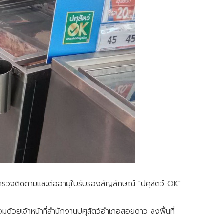
รวจติดตามและต่ออายุใบรับรองสัญลักษณ์ "ปศุสัตว์ OK"
้วยเจ้าหน้าที่สำนักงานปศุสัตว์อำเภอสอยดาว ลงพื้นที่