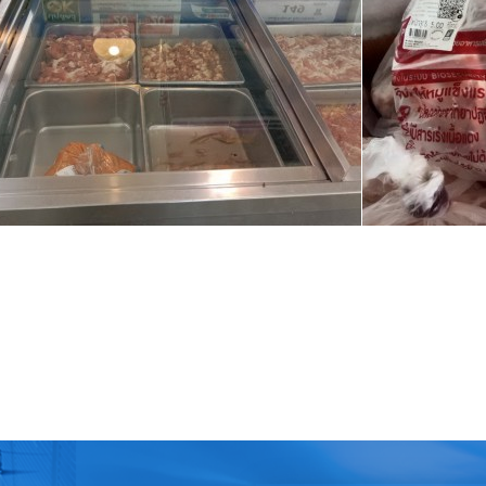
ร่วมใจ” เปิดหน่วยเคลื่อนที่ผ่าตัดทำหมัน-ฉีดวัคซีน สกัดโรคพิษสุนัขบ้า
รผสมเทียม โคเนื้อเชิงรุก พร้อมแนะแนวทางจัดการพยาธิเพื่อสุขอนามัยสัตว์ที่ดี