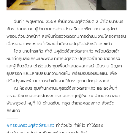
วันที่ 1 พฤษภาคม 2569 สำนักงานปศุสัตว์เขต 2 นำโดยนายนร
ภัทร อ่อนคลาย ผู้อำนวยการส่วนส่งเสริมและพัฒนาการปศุสัตว์
พร้อมด้วยเจ้าหน้าที่ ลงพื้นที่ตรวจติดตามการดำเนินงานโครงการอัน
เนื่องมาจากพระราชดำริของสำนักงานปศุสัตว์จังหวัดสระแก้ว
โดย นายไกรแก้ว คำดี ปศุสัตว์จังหวัดสระแก้ว พร้อมด้วยเจ้า
หน้าที่กลุ่มส่งเสริมและพัฒนาการปศุสัตว์ ปศุสัตว์อำเภอเขาฉกรรจ์
และผู้เกี่ยวข้อง เข้าร่วมประชุมเพื่อนำเสนอผลการดำเนินงาน ปัญหา
อุปสรรค และแลกเปลี่ยนความคิดเห็น พร้อมรับข้อเสนอแนะ เพื่อ
ปรับปรุงและพัฒนาการดำเนินงานให้บรรลุตามวัตถุประสงค์
ณ ห้องประชุมสำนักงานปศุสัตว์จังหวัดสระแก้ว และลงพื้นที่
ตรวจเยี่ยมเกษตรกรโครงการเกษตรทฤษฎีใหม่ ณ บ้านนางวาสนา
พันพลูวงษ์ หมู่ที่ 10 ตำบลซับมะกรูด อำเภอคลองหาด จังหวัด
สระแก้ว
⸻
#ครอบครัวปศุสัตว์สระแก้ว
ทำด้วยใจ ทำให้ไว ทำได้จริง
ข่าว/ภาพ : กลุ่มส่งเสริมและพัฒนาการปศุสัตว์