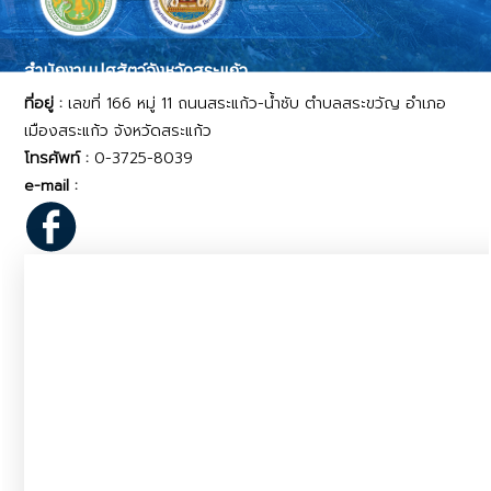
สำนักงานปศุสัตว์จังหวัดสระแก้ว
ที่อยู่ :
เลขที่ 166 หมู่ 11 ถนนสระแก้ว-น้ำซับ ตำบลสระขวัญ อำเภอ
เมืองสระแก้ว จังหวัดสระแก้ว
โทรศัพท์ :
0-3725-8039
e-mail :
pvlo_srk@dld.go.th