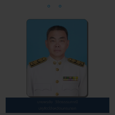
นายพรชัย วิจิตธรรมภาณี
ปศุสัตว์จังหวัดนครนายก