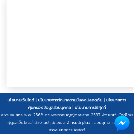
นโยบายเว็บไซต์
|
นโยบายการรักษาความมั่นคงปลอดภัย
|
นโยบายการ
คุ้มครองข้อมูลส่วนบุคคล
|
นโยบายการใช้คุ้กกี้
สงวนลิขสิทธิ์ พ.ศ. 2568 ตามพระราชบัญญัติลิขสิทธิ์ 2537 พัฒนาเว็บไซต์โดย
ผู้ดูแลเว็บไซต์สำนักงานปศุสัตว์เขต 2 กรมปศุสัตว์ : ส่วนยุทธศาสตร์และ
สารสนเทศการปศุสัตว์