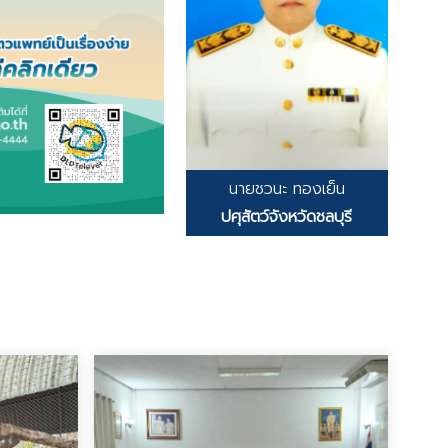
นายชวนะ ทองเย็น
ปศุสัตว์จังหวัดชลบุรี