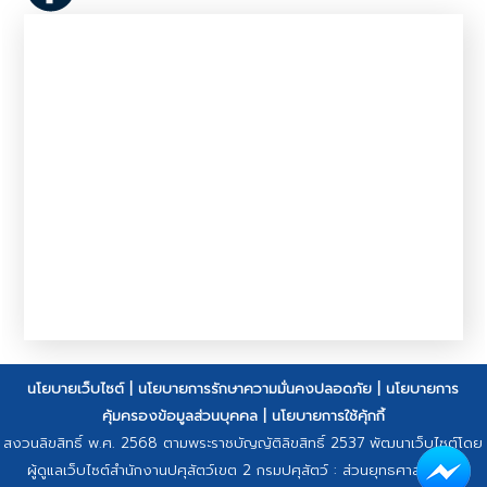
นโยบายเว็บไซต์
|
นโยบายการรักษาความมั่นคงปลอดภัย
|
นโยบายการ
คุ้มครองข้อมูลส่วนบุคคล
|
นโยบายการใช้คุ้กกี้
สงวนลิขสิทธิ์ พ.ศ. 2568 ตามพระราชบัญญัติลิขสิทธิ์ 2537 พัฒนาเว็บไซต์โดย
ผู้ดูแลเว็บไซต์สำนักงานปศุสัตว์เขต 2 กรมปศุสัตว์ : ส่วนยุทธศาสตร์และ