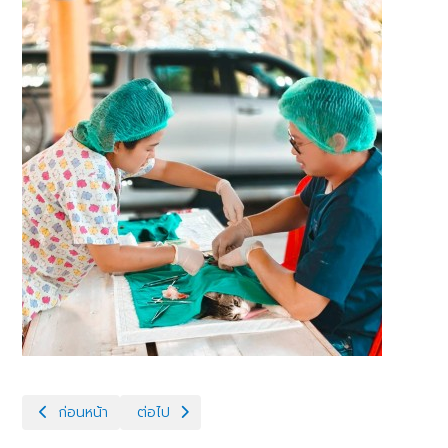
เนื้อหาก่อนหน้า: อบรมพัฒนาผู้นำเศรษฐกิจพอเพียงรายใหม่ กิจกรรม
เนื้อหาถัดไป: พิธีมอบโคพระราชทานให้เกษตรกรจังหวัด
ก่อนหน้า
ต่อไป