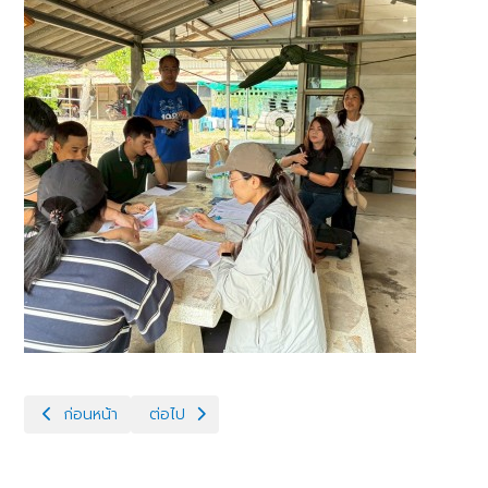
เนื้อหาก่อนหน้า: ตรวจต่ออายุสถานที่ผลิตอาหารสัตว์ควบคุมเฉพาะ
เนื้อหาถัดไป: โครงการส่งเสริมเกษตรทฤษฎีใหม่ ประ
ก่อนหน้า
ต่อไป