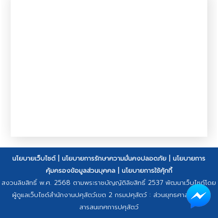
นโยบายเว็บไซต์
|
นโยบายการรักษาความมั่นคงปลอดภัย
|
นโยบายการ
คุ้มครองข้อมูลส่วนบุคคล
|
นโยบายการใช้คุ้กกี้
สงวนลิขสิทธิ์ พ.ศ. 2568 ตามพระราชบัญญัติลิขสิทธิ์ 2537 พัฒนาเว็บไซต์โดย
ผู้ดูแลเว็บไซต์สำนักงานปศุสัตว์เขต 2 กรมปศุสัตว์ : ส่วนยุทธศาสตร์และ
สารสนเทศการปศุสัตว์