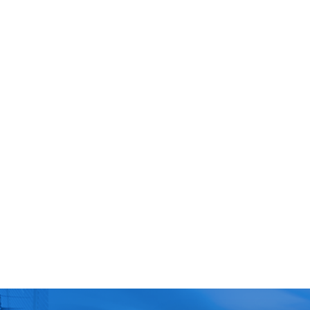
โภค (ปศุสัตว์ OK) ในจังหวัดฉะเชิงเทรา
วยเร็ว – ถึงพื้นที่จริง – แก้ปัญหาจริง ศูนย์จิตอาสาพระราชทาน เปิดสายด่ว