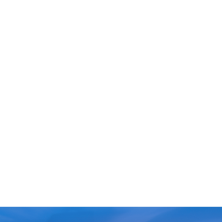
น 1510 ตลอด 24 ชั่วโมง