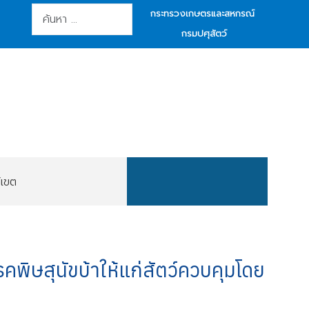
การค้นหา
กระทรวงเกษตรและสหกรณ์
กรมปศุสัตว์
์เขต
คพิษสุนัขบ้าให้แก่สัตว์ควบคุมโดย