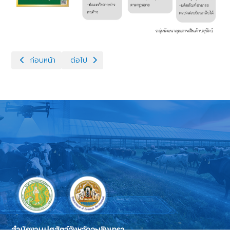
เนื้อหาก่อนหน้า: ออกหน่วยผ่าตัดทำหมันสุนัขแมว ประจำเดือนมีนาคม 
เนื้อหาถัดไป: เลือกซื้อเนื้อสัตว์อย่างไรให้ OK
ก่อนหน้า
ต่อไป
สำนักงานปศุสัตว์จังหวัดฉะเชิงเทรา