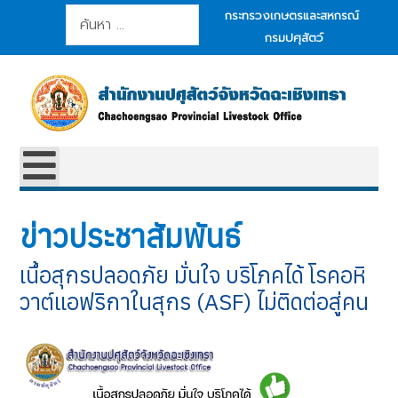
การค้นหา
กระทรวงเกษตรและสหกรณ์
กรมปศุสัตว์
ข่าวประชาสัมพันธ์
เนื้อสุกรปลอดภัย มั่นใจ บริโภคได้ โรคอหิ
วาต์แอฟริกาในสุกร (ASF) ไม่ติดต่อสู่คน