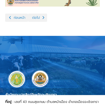
เนื้อหาก่อนหน้า: เลือกซื้อเนื้อสัตว์อย่างไรให้ OK
เนื้อหาถัดไป: รายชื่อสถานที่จำหน่ายเนื้อสัตว์ที่ได้รั
ก่อนหน้า
ต่อไป
สำนักงานปศุสัตว์จังหวัดฉะเชิงเทรา
ที่อยู่ :
เลขที่ 43 ถนนสุขเกษม ตำบลหน้าเมือง อำเภอเมืองฉะเชิงเทรา