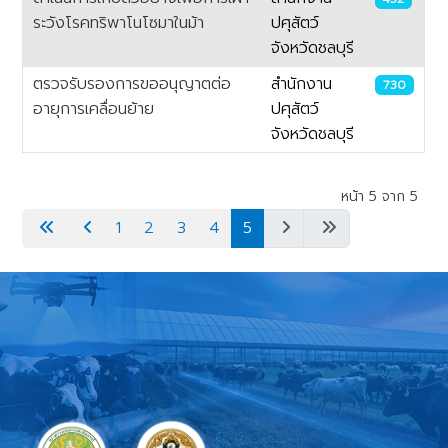
ระวังโรคทริพาโนโซมาในม้า
ปศุสัตว์
จังหวัดชลบุรี
ตรวจรับรองการขออนุญาตต่อ
สำนักงาน
730
อายุการเคลื่อนย้าย
ปศุสัตว์
จังหวัดชลบุรี
เนื้อหา
หน้า 5 จาก 5
1
2
3
4
5