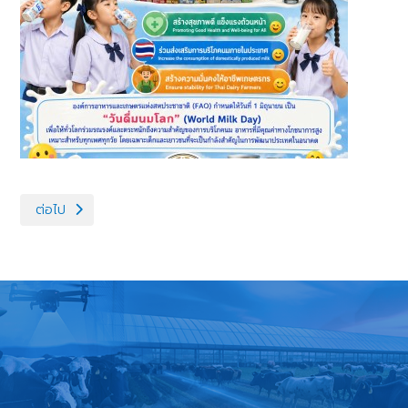
เนื้อหาถัดไป: วันสถาปนากรมปศุสัตว์ ก้าวสู่ปีที่ 84 เปิดตัว “DLD e-
ต่อไป