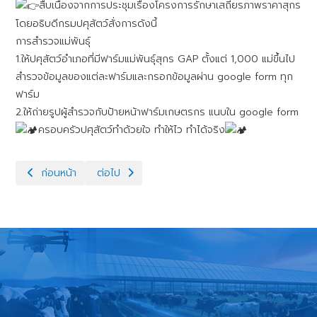
สืบเนื่องจากการประชุมเรื่องโครงการรักษาเสถียรภาพราคาสุกร
โดยอธิบดีกรมปศุสัตว์สั่งการดังนี้
การสำรวจแม่พันธ์ุ
1.ให้ปศุสัตว์อำเภอที่มีฟาร์มแม่พันธุ์สุกร GAP ตั้งแต่ 1,000 แม่ขึ้นไป
สำรวจข้อมูลของแต่ละฟาร์มและกรอกข้อมูลผ่าน google form ทุก
ฟาร์ม
2.ให้ถ่ายรูปผู้สำรวจกับป้ายหน้าฟาร์มเกษตรกร แนบใน google form
ครอบครัวปศุสัตว์ทำด้วยใจ ทำให้ไว ทำได้จริง
เนื้อหาก่อนหน้า: สำนักงานปศุสัตว์อำเภอประจันตคาม ดำเนินการเก็บต
เนื้อหาถัดไป: โครงการรณรงค์ทำความสะอาดและทำลายเชื
ก่อนหน้า
ต่อไป